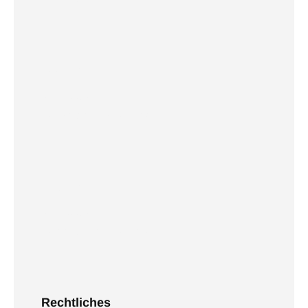
Footer Title
Impressum
Datenschutzerklärung
Footer Title
Impressum
Datenschutzerklärung
Rechtliches